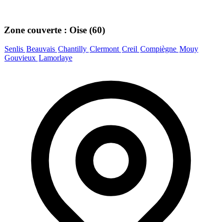
Zone couverte : Oise (60)
Senlis
Beauvais
Chantilly
Clermont
Creil
Compiègne
Mouy
Gouvieux
Lamorlaye