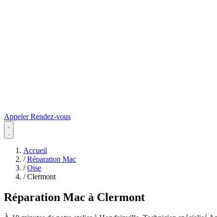
Appeler
Rendez-vous
Accueil
/
Réparation Mac
/
Oise
/
Clermont
Réparation Mac à Clermont